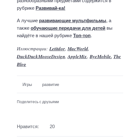
разнообразными предметами содержится в
рубрике
Развивай-ка!
А лучшие
развивающие мультфильмы
, а
также
обучающие передачи для детей
вы
найдёте в нашей рубрике
Топ-топ
.
Иллюстрации:
Letitdor
,
MacWorld
,
DuckDuckMooseDesign
,
AppleMix
,
ByeMobile
,
The
Blog
Игры
развитие
Поделитесь с друзьями
Нравится:
20