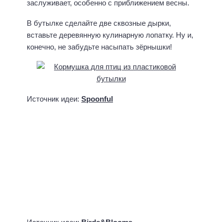
заслуживает, особенно с приближением весны.
В бутылке сделайте две сквозные дырки,
вставьте деревянную кулинарную лопатку. Ну и,
конечно, не забудьте насыпать зёрнышки!
Источник идеи:
Spoonful
Источник идеи:
Birds&Blooms
Источник идеи:
Design Sponge
Поделки из пластиковых бутылок для
сада, огорода и дачи