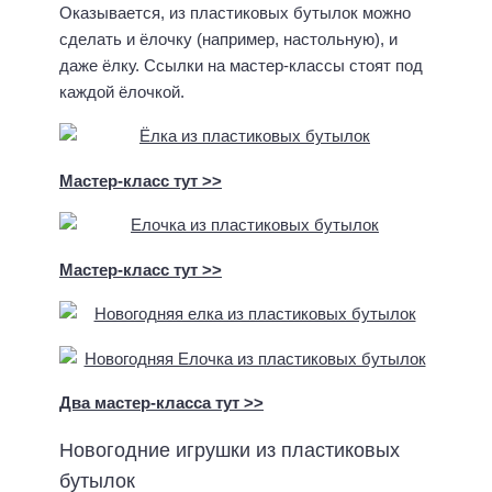
р
Оказывается, из пластиковых бутылок можно
Т
н
сделать и ёлочку (например, настольную), и
:
е
даже ёлку. Ссылки на мастер-классы стоят под
П
й
каждой ёлочкой.
у
И
т
в
е
а
в
н
Мастер-класс тут >>
о
о
д
в
и
и
т
Мастер-класс тут >>
ч
е
,
л
М
ь
а
д
р
л
ш
Два мастер-класса тут >>
я
а
д
к
Новогодние игрушки из пластиковых
е
С
бутылок
т
а