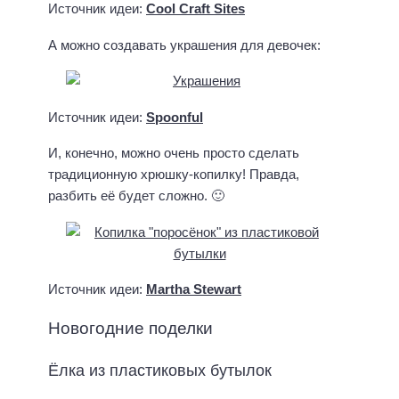
с
Источник идеи:
Cool Craft Sites
и
а
м
н
А можно создавать украшения для девочек:
и
д
р
р
о
а
в
Источник идеи:
Spoonful
В
и
я
ч
И, конечно, можно очень просто сделать
ч
,
традиционную хрюшку-копилку! Правда,
е
Ч
разбить её будет сложно. 🙂
с
у
л
к
а
о
в
в
о
с
Источник идеи:
Martha Stewart
в
к
н
и
Новогодние поделки
а
й
К
Ёлка из пластиковых бутылок
А
о
С