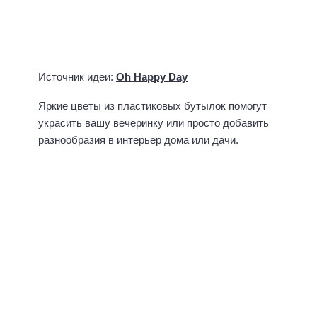
Источник идеи:
Inhabitat
Источник идеи:
About.com
Ещё? Среди множества самодельных ёлок вы
найдёте и
ёлочки своими руками
из
пластиковых бутылок! 🙂
Все эти необычные, оригинальные и полезные
поделки можно создать из пластиковых
бутылок! Если у вас на блоге есть примеры
таких работ, будем рады, если вы поделитесь
ими в комментариях.
Ещё по теме:
Поделки из мусора и отходов >>