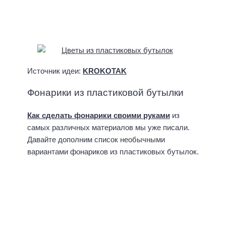
Поделки из дисков >>
Фонарики своими руками — летом и зимой,
весной и осенью >>
Золотая книга лучших поделок. Бисер,
оригами, соленое тесто, поделки из
природных материалов >>
eco-friendly
мастер-классы
поделки
творчество
Поделитесь с друзьями
Нравится:
18