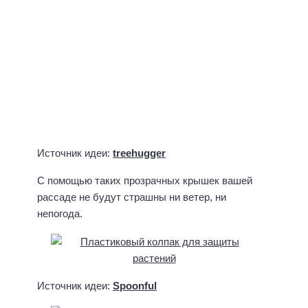
Источник идеи:
Spoonful
Источник идеи:
Blomsterverkstad
Источник идеи:
apartment therapy
Источник идеи:
LetusDIY.org
Пожалуй, самая простая, но такая важная
поделка – это лейка для домашних или садовых
растений! Не столь важно, готовитесь ли вы
выращивать дома рассаду для огорода, или у