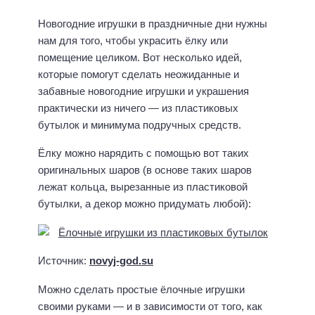
е
м
й
Новогодние игрушки в праздничные дни нужны
у
нам для того, чтобы украсить ёлку или
7
и
5
помещение целиком. Вот несколько идей,
л
5
которые помогут сделать неожиданные и
р
Я
.
забавные новогодние игрушки и украшения
к
КУПИТЬ
о
практически из ничего — из пластиковых
в
бутылок и минимума подручных средств.
л
е
Ёлку можно нарядить с помощью вот таких
в
оригинальных шаров (в основе таких шаров
и
лежат кольца, вырезанные из пластиковой
ч
бутылки, а декор можно придумать любой):
М
а
Источник:
novyj-god.su
л
ы
Можно сделать простые ёлочные игрушки
ш
своими руками — и в зависимости от того, как
: