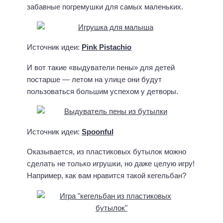
д
з
забавные погремушки для самых маленьких.
е
к
т
и
е
М
й
и
.
Источник идеи:
Pink Pistachio
М
х
о
а
И вот такие «выдуватели пены» для детей
с
к
л
постарше — летом на улице они будут
в
к
пользоваться большим успехом у детворы.
а
о
К
в
л
С
ю
е
Источник идеи:
Spoonful
к
р
и
Оказывается, из пластиковых бутылок можно
г
н
сделать не только игрушки, но даже целую игру!
е
а
й
Например, как вам нравится такой кегельбан?
А
В
л
л
е
а
к
д