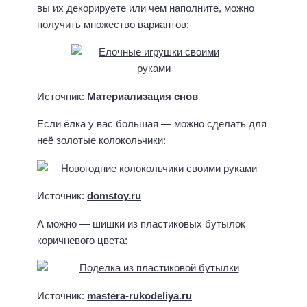
вы их декорируете или чем наполните, можно
Л
у
получить множество вариантов:
ч
ш
и
е
Источник:
Материализация снов
с
т
Если ёлка у вас большая — можно сделать для
и
неё золотые колокольчики:
х
и
и
с
Источник:
domstoy.ru
к
а
А можно — шишки из пластиковых бутылок
з
коричневого цвета:
к
и
1
0
Источник:
mastera-rukodeliya.ru
3