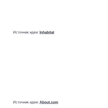
Предыдущая запись
«Колобок и чудо-печка» — новая развивающая
детская игра для Андроид
Следующая запись
СистерКрафт SisterCraft