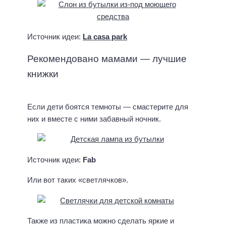
Источник идеи:
La casa park
Рекомендовано мамами — лучшие
книжки
Если дети боятся темноты — смастерите для
П
Л
у
у
них и вместе с ними забавный ночник.
т
ч
е
ш
в
и
о
е
д
с
Источник идеи:
Fab
и
т
т
и
Или вот таких «светлячков».
е
х
л
и
ь
и
д
с
л
к
Также из пластика можно сделать яркие и
я
а