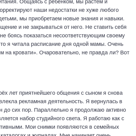
итания. Общаясь с ребёнком, мы растём и
орректируют наши недостатки не хуже любого
 детьми, мы приобретаем новые знания и навыки.
щение и не закрываться от него. Не ставить себя
 не боясь показаться несоответствующим своему
-то я читала расписание дня одной мамы. Очень
м на кровати». Очаровательно, не правда ли? Вот
трёх лет приятнейшего общения с сыном я снова
ивлекла рекламная деятельность. Я вернулась в
н до сих пор. Параллельно я продолжаю активно
ляется набор студийного света. Я работаю как с
ративными. Мои снимки появляются в семейных
 каталогах и журналах. Мне начинает очень