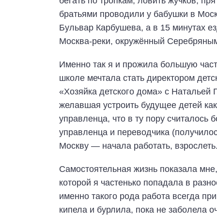
бегать по тропкам, ловить жучков, пря
братьями проводили у бабушки в Моск
Бульвар Карбушева, а в 15 минутах е
Москва-реки, окружённый Серебряным
Именно так я и прожила большую часть
школе мечтала стать директором детс
«Хозяйка детского дома» с Натальей 
желавшая устроить будущее детей как
управленца, что в ту пору считалось 
управленца и переводчика (получилос
Москву — начала работать, взрослеть
Самостоятельная жизнь показала мне,
которой я частенько попадала в разн
именно такого рода работа всегда пр
кипела и бурлила, пока не заболела о