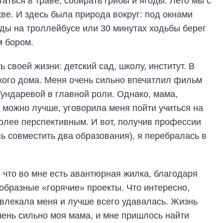
таться в траве, собирать грибы и ягоды. Лето мы с
ве. И здесь была природа вокруг: под окнами
зды на троллейбусе или 30 минутах ходьбы берег
 бором.
 своей жизни: детский сад, школу, институт. В
кого дома. Меня очень сильно впечатлил фильм
Гундаревой в главной роли. Однако, мама,
 можно лучше, уговорила меня пойти учиться на
более перспективным. И вот, получив профессии
ь совместить два образования), я перебралась в
.
 что во мне есть авантюрная жилка, благодаря
ообразные «горячие» проекты. Что интересно,
ивлекала меня и лучше всего удавалась. Жизнь
чень сильно моя мама, и мне пришлось найти