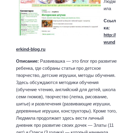
Людм
ила
Ссыл
ка:
http://
wund
erkind-blog.ru
Описание:
Развивашка — это блог про развитие
ребенка, где собраны статьи про детское
творчество, детские игрушки, методы обучения.
Здесь обсуждаются методики обучения
(обучение чтению, английский для детей, школа
семи гномов), творчество (лепка, рисование,
шитье) и развлечения (развивающие игрушки,
деревянные игрушки, конструкторы). Кроме того,
Людмила продолжает здесь вести личный
дневник про развитие своих дочек — Златы (11
лет) и Олеси (3 годика) — который начинала