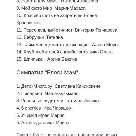
8. Работа для мамы Наталья Ужакина
9. Мой фото Мир Мария-Maxaon
10. Красиво шить не запретишь Елена
Красовская
11. Персональный стилист Виктория Гончарова
12. Вебручки Татьяна
13. Тайм-менеджмент для женщин Алена Мороз
14. Клуб любителей английского языка Ольга
15. Шпилька Арина Бажина
Симпатия “Блоги Мам”
1. ДетокМного.ру Светлана Качинскене
2. Писальня Маша-Кузьманя
3. Реальные родители Татьяна Иванко
4. 6 cherries Ира Чирашня
5. Учимся играя Мария
6. Антипедагогика Ирина
Список будет пополняться с появлением новых