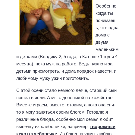
Особенно
когда ты
понимаеш
ь, что одна
дома с
двумя
маленьким
и детками (Владику 2, 5 года, а Катюше 1 год и 4
месяца), пока муж на работе. Ведь нужно и за
детьми присмотреть, и дома порядок навести, и
любимому мужу ужин приготовить.
С этой осени стало немного легче, старший сын
пошел в ясли. А мы с доченькой на хозяйстве.
Вместе играем, вместе готовим, а пока она спит,
то я могу заняться своим блогом. Готовлю я
различные блюда, особенно моя семья любит
выпечку из хлебопечки, например,
творожный
кекс в хлебопечке
. Из блюд на ужин, люблю