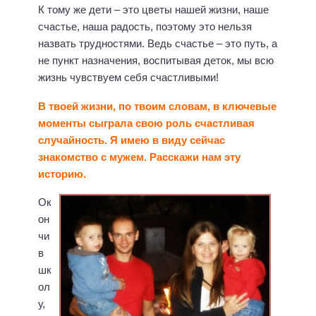
К тому же дети – это цветы нашей жизни, наше
счастье, наша радость, поэтому это нельзя
назвать трудностями. Ведь счастье – это путь, а
не пункт назначения, воспитывая деток, мы всю
жизнь чувствуем себя счастливыми!
В твоей жизни, по твоим словам, в ключевые
моменты сыграла свою роль счастливая
случайность. Я имею в виду сейчас
знакомство с мужем. Расскажи нам эту
историю.
Ок
он
чи
в
шк
ол
у,