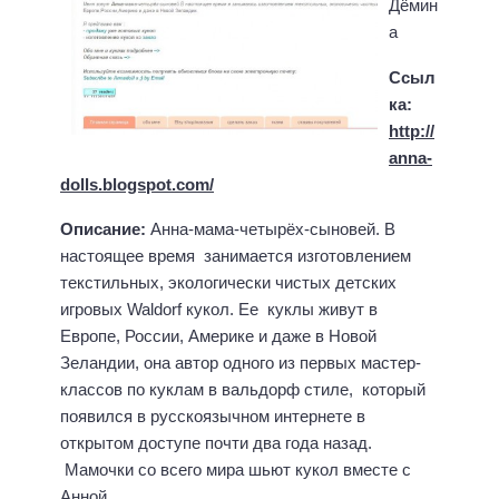
Дёмин
а
Ссыл
ка:
http://
anna-
dolls.blogspot.com/
Описание:
Анна-мама-четырёх-сыновей. В
настоящее время занимается изготовлением
текстильных, экологически чистых детских
игровых Waldorf кукол. Ее куклы живут в
Европе, России, Америке и даже в Новой
Зеландии, она автор одного из первых мастер-
классов по куклам в вальдорф стиле, который
появился в русскоязычном интернете в
открытом доступе почти два года назад.
Мамочки со всего мира шьют кукол вместе с
Анной.