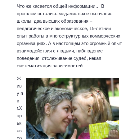
Что же касается общей информации… В
прошлом остались медалистское окончание
школы, два высших образования –
педагогическое и экономическое, 15-летний
опыт работы в многоструктурных коммерческих
организациях. А в настоящем это огромный опыт
взаимодействия с людьми, наблюдение
поведения, отслеживание судеб, некая
систематизация зависимостей.
Ж
ив
у я
в
г.Х
ар
ьк
ов
со