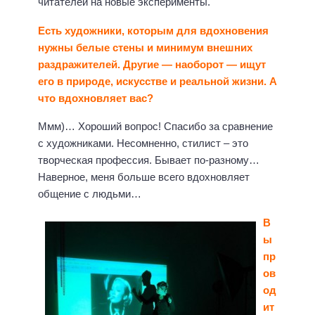
читателей на новые эксперименты.
Есть художники, которым для вдохновения
нужны белые стены и минимум внешних
раздражителей. Другие — наоборот — ищут
его в природе, искусстве и реальной жизни. А
что вдохновляет вас?
Ммм)… Хороший вопрос! Спасибо за сравнение
с художниками. Несомненно, стилист – это
творческая профессия. Бывает по-разному…
Наверное, меня больше всего вдохновляет
общение с людьми…
В
ы
пр
ов
од
ит