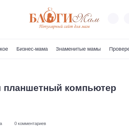
кое
Бизнес-мама
Знаменитые мамы
Провер
я планшетный компьютер
а
0 комментариев