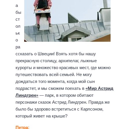
а
бы
ст
ол
ьк
о
ра
ссказать о Швеции! Взять хотя бы нашу
прекрасную столицу, архипелаг, лыжные
курорты и множество красивых мест, где можно
путешествовать всей семьей. Не могу
дождаться того момента, когда мой сын
подрастет, и мы сможем поехать в
«Мир Астрид
Линдгрен»
— парк, в котором обитают
персонажи сказок Астрид Линдгрен. Правда же
было бы здорово встретиться с Карлсоном,
который живет на крыше?
Петра: