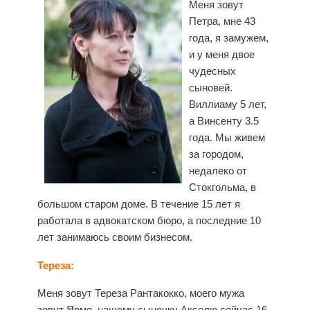
Меня зовут
Петра, мне 43
года, я замужем,
и у меня двое
чудесных
сыновей.
Виллиаму 5 лет,
а Винсенту 3.5
года. Мы живем
за городом,
недалеко от
Стокгольма, в
большом старом доме. В течение 15 лет я
работала в адвокатском бюро, а последние 10
лет занимаюсь своим бизнесом.
Тереза:
Меня зовут Тереза Рантакокко, моего мужа
зовут Ярмо, нашему сыночку Акселю сейчас 16