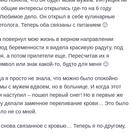
чно поняла, что он будет моим мужем. Интуиция не
м общие интересы открылись где-то на 6 году
ь Любимое дело. Он открыл в себе кулинарные
етолога. Теперь оба связаны с питанием 🙂
он повернул мою жизнь в верном направлении
иод беременности я видела красивую радугу, под
я, а потом прилетели еще. Пересчитав их я
имвол или знак какой-то, будто для меня 🙂
 я просто не знала, что можно было спокойно
 мы с мужем вдвоем, но в больнице. И когда этот
 наступил – пошел первый снег! Но в первые же
му делали заменное переливание крови… Это было
ло не со мной.
 снова связанное с кровью… Теперь я по-другому,