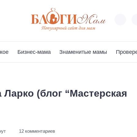
кое
Бизнес-мама
Знаменитые мамы
Провер
 Ларко (блог “Мастерская
нут
12 комментариев