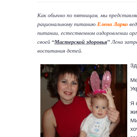
Как обычно по пятницам, мы представл
рациональному питанию
Елена Ларко
вед
питании, естественном оздоровлении орг
своей
“
Мастерской здоровья
”
Лена затра
воспитания детей.
Зд
Ме
Ук
Я 
жи
МИ
хо