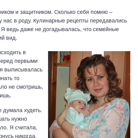
ником и защитником. Сколько себя помню –
 у нас в роду. Кулинарные рецепты передавались
. Я ведь даже не догадывалась, что семейные
ий вид.
исходить в
 перед первыми
 я выписывалась
инать то
ало не смотришь,
дишь.
е думала худеть.
шать нужно
ло. Я считала,
рнусь никогда,