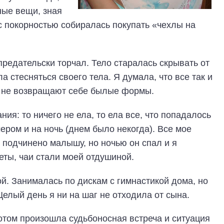
ные вещи, зная
 с покорностью собиралась покупать «чехлы на
предательски торчал. Тело старалась скрывать от
 стесняться своего тела. Я думала, что все так и
н не возвращают себе былые формы.
ия: то ничего не ела, то ела все, что попадалось
чером и на ночь (днем было некогда). Все мое
 подчинено малышу, но ночью он спал и я
еты, чаи стали моей отдушиной.
й. Занималась по дискам с гимнастикой дома, но
елый день я ни на шаг не отходила от сына.
отом произошла судьбоносная встреча и ситуация