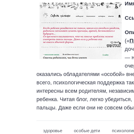
Им
Сс
Оп
(«
П
доч
— н
оче
оказались обладателями «особой» вн
всего, психологическая поддержка так
интересны всем родителям, независим
ребенка. Читая блог, легко убедиться
пальцы. Даже если они не совсем об
здоровье
особые дети
психологи