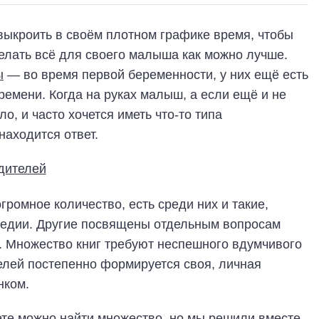
выкроить в своём плотном графике время, чтобы
делать всё для своего малыша как можно лучше.
ы
— во время первой беременности, у них ещё есть
ремени. Когда на руках малыш, а если ещё и не
о, и часто хочется иметь что-то типа
находится ответ.
громное количество, есть среди них и такие,
педии. Другие посвящены отдельным вопросам
й. Множество книг требуют неспешного вдумчивого
телей постепенно формируется своя, личная
нком.
ете можно найти множество, но мы решили вместе