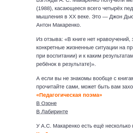
Взгляды А. С. Макаренко получили 
(1988), касающееся всего четырёх пе
мышления в ХХ веке. Это — Джон Дью
Антон Макаренко.
Из отзыва: «В книге нет нравоучений,
конкретные жизненные ситуации на пр
при воспитании) и к каким результата
ребёнок в результате)».
А если вы не знакомы вообще с книг
прочитайте сами, может быть вам зах
«Педагогическая поэма»
В Озоне
В Лабиринте
У А.С. Макаренко есть ещё несколько 