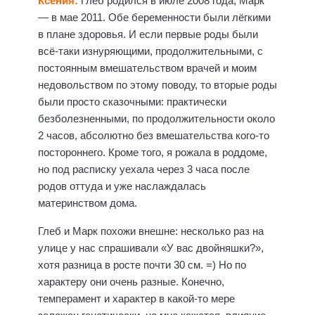
Ксения:
Глеб родился в июле 2008 года, Марк
— в мае 2011. Обе беременности были лёгкими
в плане здоровья. И если первые роды были
всё-таки изнуряющими, продолжительными, с
постоянным вмешательством врачей и моим
недовольством по этому поводу, то вторые роды
были просто сказочными: практически
безболезненными, по продолжительности около
2 часов, абсолютно без вмешательства кого-то
постороннего. Кроме того, я рожала в роддоме,
но под расписку уехала через 3 часа после
родов оттуда и уже наслаждалась
материнством дома.
Глеб и Марк похожи внешне: несколько раз на
улице у нас спрашивали «У вас двойняшки?»,
хотя разница в росте почти 30 см. =) Но по
характеру они очень разные. Конечно,
темперамент и характер в какой-то мере