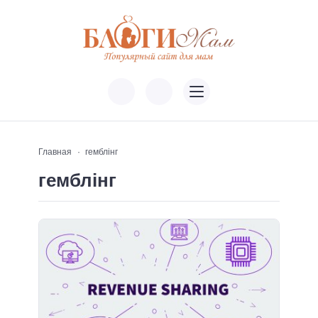
Главная
гемблінг
гемблінг