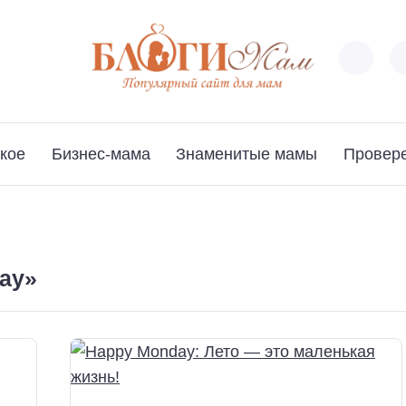
кое
Бизнес-мама
Знаменитые мамы
Провер
ay»