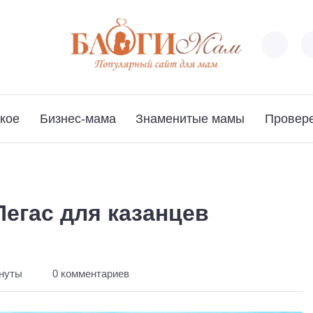
кое
Бизнес-мама
Знаменитые мамы
Провер
Пегас для казанцев
инуты
0 комментариев