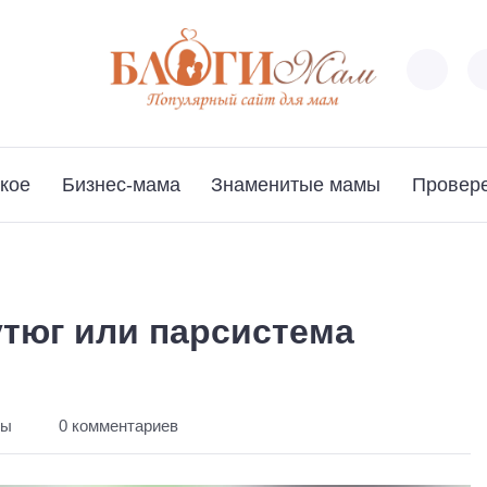
кое
Бизнес-мама
Знаменитые мамы
Провер
утюг или парсистема
ты
0 комментариев