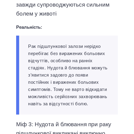
завжди супроводжуються сильним
болем у животі
Реальність:
Рак підшлункової залози нерідко
перебігає без виражених больових
відчуттів, особливо на ранніх
стадіях. Нудота й блювання можуть
з’явитися задовго до появи
постійних і виражених больових
симптомів. Тому не варто відкидати
можливість серйозних захворювань
навіть за відсутності болю.
Міф 3: Нудота й блювання при раку
підшлункової викликані виключно