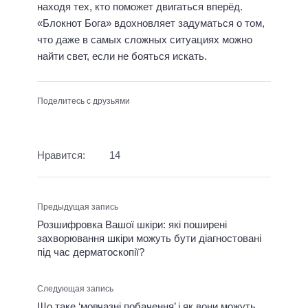
находя тех, кто поможет двигаться вперёд.
«Блокнот Бога» вдохновляет задуматься о том,
что даже в самых сложных ситуациях можно
найти свет, если не бояться искать.
Поделитесь с друзьями
Нравится:
14
Предыдущая запись
Розшифровка Вашої шкіри: які поширені
захворювання шкіри можуть бути діагностовані
під час дерматоскопії?
Следующая запись
Що таке ‘мовчазні побачення’ і як вони можуть