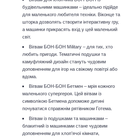
будівельними машинками – ідеально підійде
для маленького любителя техніки. Віконце та
шторка дозволять створити інтерактивну гру,
а машинки прикрасять вхід у цей маленький
світ.
Вігвам БОН-БОН Military – для тих, хто
любить пригоди. Тематичні подушки та
камуфляжний дизайн стануть чудовим
доповненням для ігор на свіжому повітрі або
вдома.
Вігвам БОН-БОН Бетмен – мрія кожного
маленького супергероя. Цей вігвам із
символікою Бетмена допоможе дитині
почуватися справжнім рятівником Готема.
Вігвам із подушками та машинками –
блакитний із машинками стане чудовим
доповненням для хлоп’ячої кімнати,