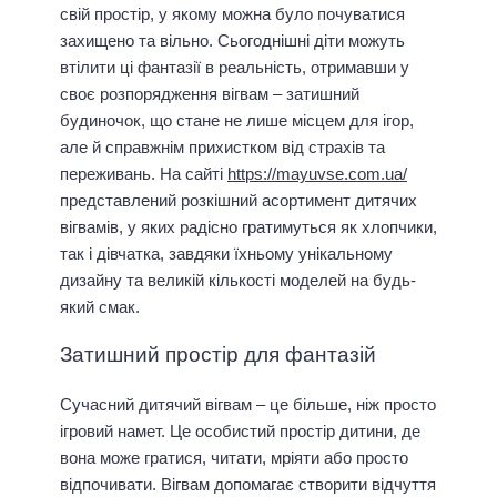
свій простір, у якому можна було почуватися
захищено та вільно. Сьогоднішні діти можуть
втілити ці фантазії в реальність, отримавши у
своє розпорядження вігвам – затишний
будиночок, що стане не лише місцем для ігор,
але й справжнім прихистком від страхів та
переживань. На сайті
https://mayuvse.com.ua/
представлений розкішний асортимент дитячих
вігвамів, у яких радісно гратимуться як хлопчики,
так і дівчатка, завдяки їхньому унікальному
дизайну та великій кількості моделей на будь-
який смак.
Затишний простір для фантазій
Сучасний дитячий вігвам – це більше, ніж просто
ігровий намет. Це особистий простір дитини, де
вона може гратися, читати, мріяти або просто
відпочивати. Вігвам допомагає створити відчуття