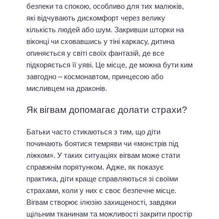
безпеки та спокою, особливо для тих малюків,
які відчувають дискомфорт через велику
кількість людей або шум. Закривши шторки на
віконці чи сховавшись у тіні каркасу, дитина
опиняється у світі своїх фантазій, де все
підкоряється її уяві. Це місце, де можна бути ким
завгодно – космонавтом, принцесою або
мисливцем на драконів.
Як вігвам допомагає долати страхи?
Батьки часто стикаються з тим, що діти
починають боятися темряви чи «монстрів під
ліжком». У таких ситуаціях вігвам може стати
справжнім порятунком. Адже, як показує
практика, діти краще справляються зі своїми
страхами, коли у них є своє безпечне місце.
Вігвам створює ілюзію захищеності, завдяки
щільним тканинам та можливості закрити простір