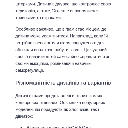
шторками. Дитина відчуває, що контролює свою
територію, а отже, їй легше справлятися з
тривогами та страхами.
Особливо важливо, що вігвам стає місцем, де
дитина може усамітнитися. Наприклад, коли їй
потрібно заспокоїтися після напруженого дня
або коли вона хоче побути в тиші. Це чудовий
спосіб навчити дітей самостійно справлятися зі
своїми емоціями, розвиваючи навички
саморегуляції.
Різноманітність дизайнів та варіантів
Дитячі вігвами представлені в різних стилях і
кольорових рішеннях. Ось кілька популярних
моделей, які порадують як хлопчиків, так і
дівчаток:
Вігвам для хлопчика БОН-БОН із