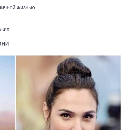
личной жизнью
зких
зни