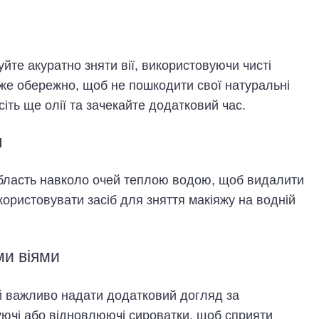
уйте акуратно зняти вії, використовуючи чисті
дуже обережно, щоб не пошкодити свої натуральні
есіть ще олії та зачекайте додатковий час.
я
 область навколо очей теплою водою, щоб видалити
користовувати засіб для зняття макіяжу на водній
ми віями
й важливо надати додатковий догляд за
уючі або відновлюючі сироватки, щоб сприяти