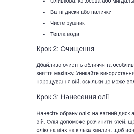
Оливкова, кокосова або мигдаль
Ватні диски або палички
Чисте рушник
Тепла вода
Крок 2: Очищення
Дбайливо очистіть обличчя та особлив
зняття макіяжу. Уникайте використання
нарощування вій, оскільки це може вп
Крок 3: Нанесення олії
Нанесіть обрану олію на ватний диск 
вій. Олія допоможе розчинити клей, 
олію на віях на кілька хвилин, щоб вон