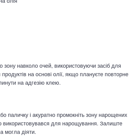
на олія
о зону навколо очей, використовуючи засіб для
 продуктів на основі олії, якщо плануєте повторне
линути на адгезію клею.
або паличку і акуратно промокніть зону нарощених
що використовувався для нарощування. Залиште
а могла діяти.