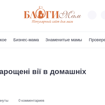
кое
Бизнес-мама
Знаменитые мамы
Провер
арощені вії в домашніх
инуты
0 комментариев