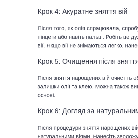
Крок 4: Акуратне зняття вій
Після того, як олія спрацювала, спроб
пінцети або навіть пальці. Робіть це 
вії. Якщо вії не знімаються легко, нан
Крок 5: Очищення після знятт
Після зняття нарощених вій очистіть
залишки олії та клею. Можна також ви
основі.
Крок 6: Догляд за натуральни
Після процедури зняття нарощених ві
натуральними віями. Нанесіть зволож