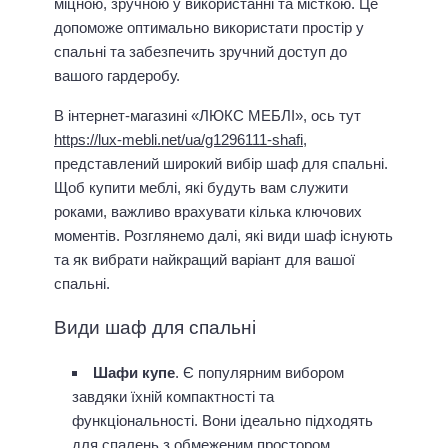
міцною, зручною у використанні та місткою. Це
допоможе оптимально використати простір у
спальні та забезпечить зручний доступ до
вашого гардеробу.
В інтернет-магазині «ЛЮКС МЕБЛІ», ось тут
https://lux-mebli.net/ua/g1296111-shafi
,
представлений широкий вибір шаф для спальні.
Щоб купити меблі, які будуть вам служити
роками, важливо врахувати кілька ключових
моментів. Розглянемо далі, які види шаф існують
та як вибрати найкращий варіант для вашої
спальні.
Види шаф для спальні
Шафи купе
. Є популярним вибором
завдяки їхній компактності та
функціональності. Вони ідеально підходять
для спалень з обмеженим простором,