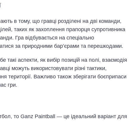
ї
ють в тому, що гравці розділені на дві команди,
цілей, таких як захоплення прапорця супротивника
манди. Гра відбувається на спеціально
атися за природними бар’єрами та перешкодами.
е такі аспекти, як вибір позицій на полі, взаємодія
вці можуть використовувати різні тактики,
ня території. Важливо також зберігати боєприпаси
ас гри.
бол, то Ganz Paintball — це ідеальний варіант для