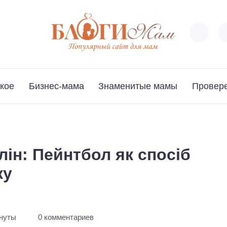
кое
Бизнес-мама
Знаменитые мамы
Провер
лін: Пейнтбол як спосіб
ку
инуты
0 комментариев