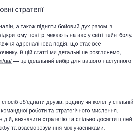
вні стратегії
алін, а також підняти бойовий дух разом із
відкритому повітрі чекають на вас у світі пейнтболу.
авжня адреналінова подія, що стає все
инку. В цій статті ми детальніше розглянемо,
m/ua/
— це ідеальний вибір для вашого наступного
спосіб об’єднати друзів, родину чи колег у спільній
 командної роботи та стратегічного мислення.
дій, визначити стратегію та спільно досягти цілей
ужбу та взаєморозуміння між учасниками.