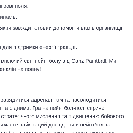
ігрові поля.
ипасів.
який завжди готовий допомогти вам в організації
для підтримки енергії гравців.
плюючий світ пейнтболу від Ganz Paintball. Ми
еналін на повну!
б зарядитися адреналіном та насолодитися
 та рідними. Гра на пейнтбол-полі сприяє
у стратегічного мислення та підвищенню бойового
тримаєте найкращий досвід гри в пейнтбол та
аші ігрові поля, де чекають на вас захоплюючі