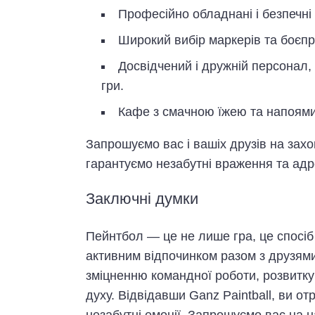
Професійно обладнані і безпечні 
Широкий вибір маркерів та боєпр
Досвідчений і дружній персонал, 
гри.
Кафе з смачною їжею та напоями 
Запрошуємо вас і вашіх друзів на захо
гарантуємо незабутні враження та адр
Заключні думки
Пейнтбол — це не лише гра, це спосі
активним відпочинком разом з друзями
зміцненню командної роботи, розвитк
духу. Відвідавши Ganz Paintball, ви о
незабутні емоції. Запрошуємо вас на н