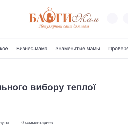
кое
Бизнес-мама
Знаменитые мамы
Провер
ьного вибору теплої
инуты
0 комментариев