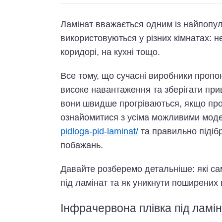
Ламінат вважається одним із найпопуля
використовуються у різних кімнатах: не
коридорі, на кухні тощо.
Все тому, що сучасні виробники пропо
високе навантаження та зберігати пр
вони швидше прогріваються, якщо прок
ознайомитися з усіма можливими мод
pidloga-pid-laminat/
та правильно підібр
побажань.
Давайте розберемо детальніше: які с
під ламінат та як уникнути поширених
Інфрачервона плівка під ламі