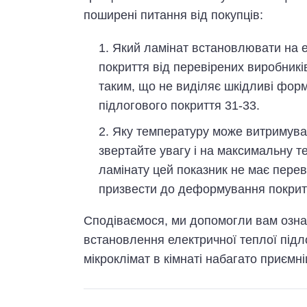
поширені питання від покупців:
Який ламінат встановлювати на е
покриття від перевірених виробникі
таким, що не виділяє шкідливі форм
підлогового покриття 31-33.
Яку температуру може витримуват
звертайте увагу і на максимальну т
ламінату цей показник не має пере
призвести до деформування покриття
Сподіваємося, ми допомогли вам озна
встановлення електричної теплої підло
мікроклімат в кімнаті набагато приєм