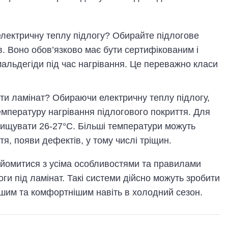
лектричну теплу підлогу? Обирайте підлогове
в. Воно обов’язково має бути сертифікованим і
альдегіди під час нагрівання. Це переважно класи
и ламінат? Обираючи електричну теплу підлогу,
емпературу нагрівання підлогового покриття. Для
вищувати 26-27°С. Більші температури можуть
, появи дефектів, у тому числі тріщин.
йомитися з усіма особливостями та правилами
ги під ламінат. Такі системи дійсно можуть зробити
нішим та комфортнішим навіть в холодний сезон.