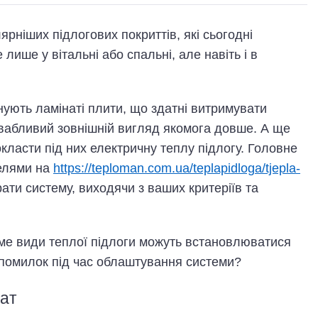
рніших підлогових покриттів, які сьогодні
 лише у вітальні або спальні, але навіть і в
нують ламінаті плити, що здатні витримувати
ивабливий зовнішній вигляд якомога довше. А ще
ласти під них електричну теплу підлогу. Головне
елями на
https://teploman.com.ua/teplapidloga/tjepla-
ати систему, виходячи з ваших критеріїв та
аме види теплої підлоги можуть встановлюватися
 помилок під час облаштування системи?
нат