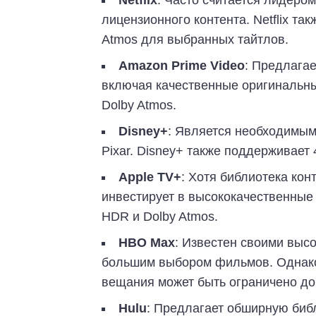
Netflix
: Часто считается лидеро
лицензионного контента. Netflix т
Atmos для выбранных тайтлов.
Amazon Prime Video
: Предлага
включая качественные оригинальн
Dolby Atmos.
Disney+
: Является необходимым 
Pixar. Disney+ также поддерживает 
Apple TV+
: Хотя библиотека кон
инвестирует в высококачественные
HDR и Dolby Atmos.
HBO Max
: Известен своими выс
большим выбором фильмов. Однако, 
вещания может быть ограничено до
Hulu
: Предлагает обширную биб