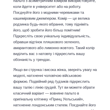
пальто з асиметричним коміром використовуйте,
коли йдете в університет або на роботу.
Поєднуйте його з модними черевиками та
кашеміровим джемпером. Комір — це велика
родзинка будь-якого вбрання, тому підніміть
його, щоб зробити його більш помітним!
Підкресліть свою унікальну індивідуальність,
обравши відтінок пляшкового зеленого,
амарантового або лимонно-жовтого. Такий колір
виділить вас з натовпу і підкреслить вашу
обізнаність у трендах.
Якщо ви струнка і висока жінка, зверніть увагу на
моделі, натхненні чоловічою військовою
формою. Подвійний ряд ґудзиків підкреслить
вашу талію і лінію грудей. Тут ви можете обрати
класичний варіант — вовняне пальто в
оригінальну клітинку «Принц Уельський»,
натхненне лондонським стилем. Поєднайте його