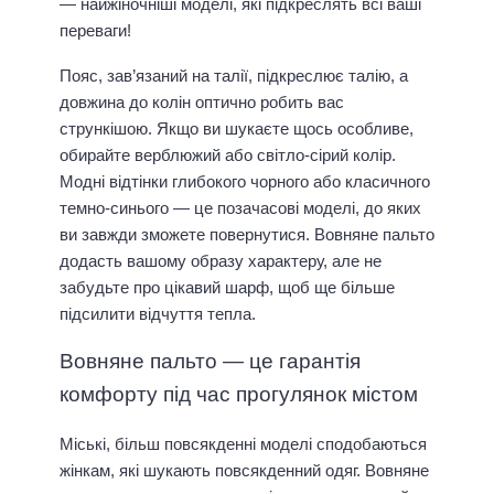
— найжіночніші моделі, які підкреслять всі ваші
переваги!
Пояс, зав’язаний на талії, підкреслює талію, а
довжина до колін оптично робить вас
стрункішою. Якщо ви шукаєте щось особливе,
обирайте верблюжий або світло-сірий колір.
Модні відтінки глибокого чорного або класичного
темно-синього — це позачасові моделі, до яких
ви завжди зможете повернутися. Вовняне пальто
додасть вашому образу характеру, але не
забудьте про цікавий шарф, щоб ще більше
підсилити відчуття тепла.
Вовняне пальто — це гарантія
комфорту під час прогулянок містом
Міські, більш повсякденні моделі сподобаються
жінкам, які шукають повсякденний одяг. Вовняне