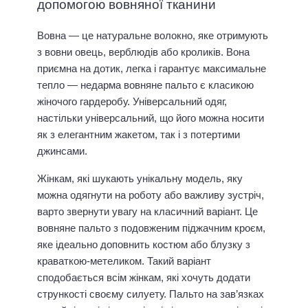
допомогою вовняної тканини
Вовна — це натуральне волокно, яке отримують
з вовни овець, верблюдів або кроликів. Вона
приємна на дотик, легка і гарантує максимальне
тепло — недарма вовняне пальто є класикою
жіночого гардеробу. Універсальний одяг,
настільки універсальний, що його можна носити
як з елегантним жакетом, так і з потертими
джинсами.
Жінкам, які шукають унікальну модель, яку
можна одягнути на роботу або важливу зустріч,
варто звернути увагу на класичний варіант. Це
вовняне пальто з подовженим піджачним кроєм,
яке ідеально доповнить костюм або блузку з
краваткою-метеликом. Такий варіант
сподобається всім жінкам, які хочуть додати
стрункості своєму силуету. Пальто на зав’язках