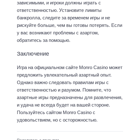
зависимыми, и игроки должны играть с
ответственностью. Установите лимиты
банкролла, следите за временем игры и не
рискуйте больше, чем вы готовы потерять. Если
у вас возникают проблемы с азартом,
обратитесь за помощью.
Заключение
Игра на официальном сайте Monro Casino может
предложить увлекательный азартный опыт.
Однако важно следовать правилам игры с
ответственностью и разумом. Помните, что
азартные игры предназначены для развлечения,
и удача не всегда будет на вашей стороне.
Пользуйтесь сайтом Monro Casino с
удовольствием, но с осторожностью.