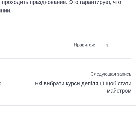
т проходить празднование. Это гарантирует, что
янии.
Нравится:
4
Следующая запись
с
Які вибрати курси депіляції щоб стати
майстром