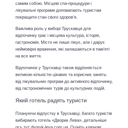
самим собою. Місцеві спа-процедури і
лікувальні програми допомагають туристам
покращити стан свого здоров’я.
Важлива роль у виборі Трускавця для
відпочинку грає і місцева культура, історія,
гастрономія. Місто не лише лікує, але і дарує
неймовірні враження, які залишаються в пам’яті
на все життя.
Відпочинок у Трускавці також відрізняється
великою кількістю цікавих та корисних занять:
від лікувальних програм до активного відпочинку,
від гастрономічних турів до культурних подій.
Який готель радять туристи
Плануючи відпустку в Трускавці, багато туристів
вибирають готель «Дворик Лева», детальніше
ось тут
dvoryk-leva.com.ua
. Оцініть ключові