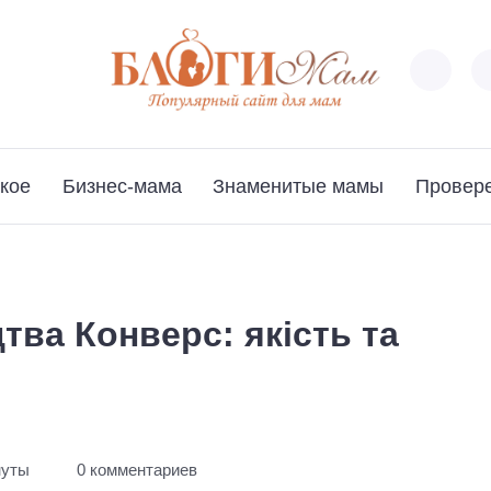
кое
Бизнес-мама
Знаменитые мамы
Провер
тва Конверс: якість та
нуты
0 комментариев