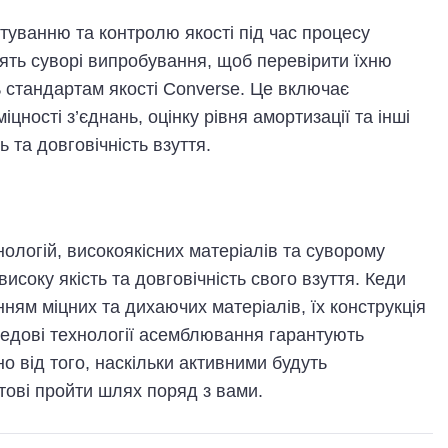
туванню та контролю якості під час процесу
дять суворі випробування, щоб перевірити їхню
ть стандартам якості Converse. Це включає
цності з’єднань, оцінку рівня амортизації та інші
ь та довговічність взуття.
логій, високоякісних матеріалів та суворому
исоку якість та довговічність свого взуття. Кеди
ням міцних та дихаючих матеріалів, їх конструкція
ередові технології асемблювання гарантують
но від того, наскільки активними будуть
тові пройти шлях поряд з вами.