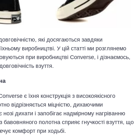
довговічністю, які досягаються завдяки
хньому виробництві. У цій статті ми розглянемо
совуються при виробництві Converse, і дізнаємось,
довговічність взуття.
на
nverse є їхня конструкція з високоякісного
тно відрізняється міцністю, дихаючими
є нозі дихати і запобігає надмірному нагріванню
 з бавовняного полотна сприяє гнучкості взуття, що
печує комфорт при ходьбі.