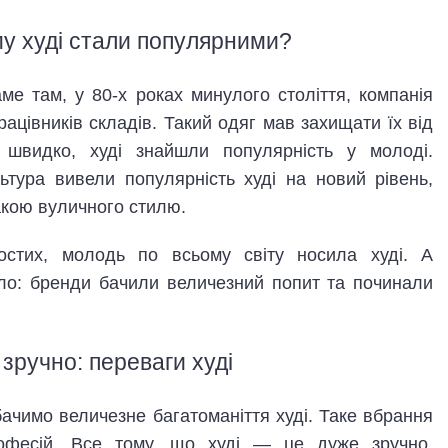
ому худі стали популярними?
е там, у 80-х роках минулого століття, компанія
ацівників складів. Такий одяг мав захищати їх від
швидко, худі знайшли популярність у молоді.
льтура вивели популярність худі на новий рівень,
кою вуличного стилю.
остих, молодь по всьому світу носила худі. А
сло: бренди бачили величезний попит та починали
зручно: переваги худі
ачимо величезне багатоманіття худі. Таке вбрання
рофесій. Все тому, що худі — це дуже зручно.