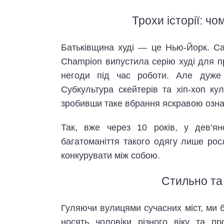
Трохи історії: ч
Батьківщина худі — це Нью-Йорк. Сам
Champion випустила серію худі для пр
негоди під час роботи. Але дуже 
Субкультура скейтерів та хіп-хоп ку
зробивши таке вбрання яскравою озна
Так, вже через 10 років, у дев’ян
багатоманіття такого одягу лише ро
конкурувати між собою.
Стильно та 
Гуляючи вулицями сучасних міст, ми б
носять чоловіки різного віку та п