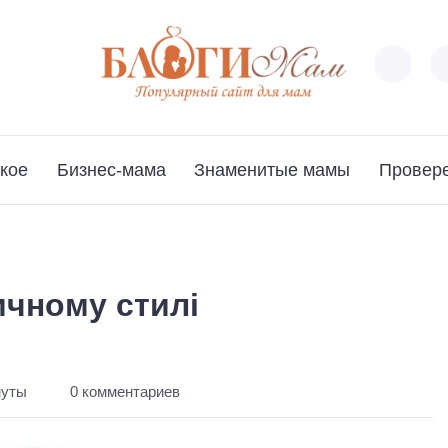
кое
Бизнес-мама
Знаменитые мамы
Провер
ичному стилі
нуты
0 комментариев