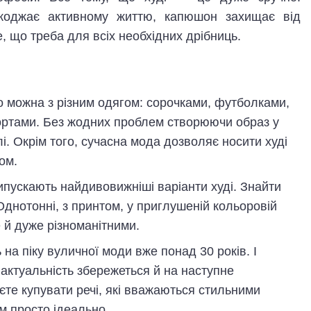
коджає активному життю, капюшон захищає від
е, що треба для всіх необхідних дрібниць.
о можна з різним одягом: сорочками, футболками,
ртами. Без жодних проблем створюючи образ у
. Окрім того, сучасна мода дозволяє носити худі
ом.
ипускають найдивовижніші варіанти худі. Знайти
Однотонні, з принтом, у приглушеній кольоровій
е й дуже різноманітними.
на піку вуличної моди вже понад 30 років. І
 актуальність збережеться й на наступне
те купувати речі, які вважаються стильними
ам просто ідеально.