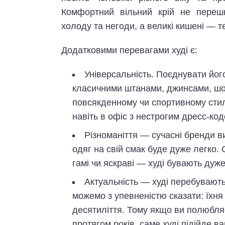
Комфортний вільний крій не переш
холоду та негоди, а великі кишені — т
Додатковими перевагами худі є:
Універсальність. Поєднувати йог
класичними штанами, джинсами, шо
повсякденному чи спортивному стилі
навіть в офіс з нестрогим дресс-код
Різноманіття — сучасні бренди в
одяг на свій смак буде дуже легко. 
гамі чи яскраві — худі бувають дуж
Актуальність — худі перебувають 
можемо з упевненістю сказати: їхня
десятиліття. Тому якщо ви полюбляє
протягом років, саме худі підійде в