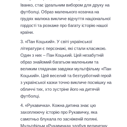
Іванко, стає ідеальним вибором для друку на
футболці. Образ маленького козачка на
грудях малюка викличе відчуття національної
гордості та розкаже про багату історію нашої
країни.
«Пан Коцький». У світі української
літератури є персонажі, які стали класикою.
Один з них – Пан Коцький. Цей незабутній
образ знайомий багатьом маленьким та
великим глядачам завдяки мультфільму «Пан
Коцький». Цей веселий та безтурботний герой
з української казки точно викличе посмішку на
обличчі тих, хто зустріне його на дитячій
футболці.
«Рукавичка». Кожна дитина знає цю
захоплюючу історію про Рукавичку, яка
самотньо блукала по засніженій поляні.
Мультфільм «Рукавичка» здобув величезну