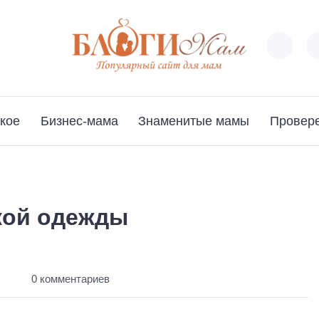
кое
Бизнес-мама
Знаменитые мамы
Провер
кой одежды
ы
0 комментариев