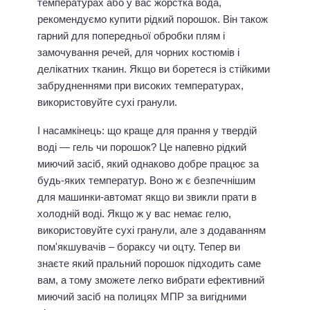
температурах або у вас жорстка вода,
рекомендуємо купити рідкий порошок. Він також
гарний для попередньої обробки плям і
замочування речей, для чорних костюмів і
делікатних тканин. Якщо ви боретеся із стійкими
забрудненнями при високих температурах,
використовуйте сухі гранули.
І насамкінець: що краще для прання у твердій
воді — гель чи порошок? Це напевно рідкий
миючий засіб, який однаково добре працює за
будь-яких температур. Воно ж є безпечнішим
для машинки-автомат якщо ви звикли прати в
холодній воді. Якщо ж у вас немає гелю,
використовуйте сухі гранули, але з додаванням
пом'якшувачів – бораксу чи оцту. Тепер ви
знаєте який пральний порошок підходить саме
вам, а тому зможете легко вибрати ефективний
миючий засіб на полицях МПР за вигідними