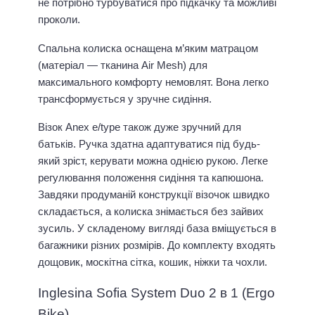
не потрібно турбуватися про підкачку та можливі
проколи.
Спальна колиска оснащена м’яким матрацом
(матеріал — тканина Air Mesh) для
максимального комфорту немовлят. Вона легко
трансформується у зручне сидіння.
Візок Anex e/type також дуже зручний для
батьків. Ручка здатна адаптуватися під будь-
який зріст, керувати можна однією рукою. Легке
регулювання положення сидіння та капюшона.
Завдяки продуманій конструкції візочок швидко
складається, а колиска знімається без зайвих
зусиль. У складеному вигляді база вміщується в
багажники різних розмірів. До комплекту входять
дощовик, москітна сітка, кошик, ніжки та чохли.
Inglesina Sofia System Duo 2 в 1 (Ergo
Bike)