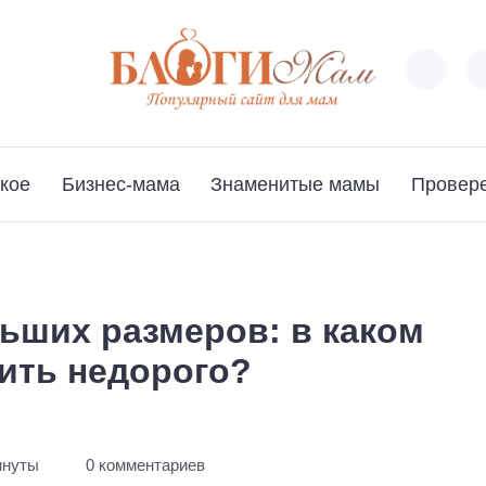
кое
Бизнес-мама
Знаменитые мамы
Провер
ьших размеров: в каком
ить недорого?
инуты
0 комментариев