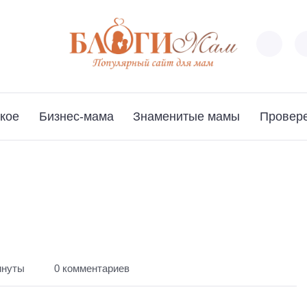
кое
Бизнес-мама
Знаменитые мамы
Провер
инуты
0 комментариев