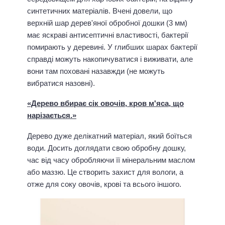
синтетичних матеріалів. Вчені довели, що
верхній шар дерев'яної обробної дошки (3 мм)
має яскраві антисептичні властивості, бактерії
помирають у деревині. У глибших шарах бактерії
справді можуть накопичуватися і виживати, але
вони там поховані назавжди (не можуть
вибратися назовні).
«Дерево вбирає сік овочів, кров м'яса, що
нарізається.»
Дерево дуже делікатний матеріал, який боїться
води. Досить доглядати свою обробну дошку,
час від часу обробляючи її мінеральним маслом
або маззю. Це створить захист для вологи, а
отже для соку овочів, крові та всього іншого.