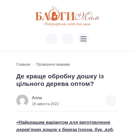
Главная
Проверено мамами
Де краще обробну дошку із
цільного дерева оптом?
Алла
16 августа 2022
«Найкращим варіантом для виготовлення
дерев'яних дощок є береза ​​(сосна, бук, дуб,