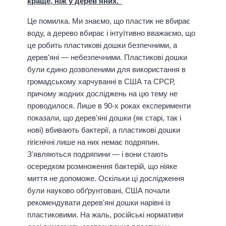
краще, ніж у дерев'яних."
Це помилка. Ми знаємо, що пластик не вбирає
воду, а дерево вбирає і інтуїтивно вважаємо, що
це робить пластикові дошки безпечними, а
дерев'яні — небезпечними. Пластикові дошки
були єдино дозволеними для використання в
громадському харчуванні в США та СРСР,
причому жодних досліджень на цю тему не
проводилося. Лише в 90-х роках експерименти
показали, що дерев'яні дошки (як старі, так і
нові) вбивають бактерії, а пластикові дошки
гігієнічні лише на них немає подряпин.
З'являються подряпини — і вони стають
осередком розмноження бактерій, що ніяке
миття не допоможе. Оскільки ці дослідження
були науково обґрунтовані, США почали
рекомендувати дерев'яні дошки нарівні із
пластиковими. На жаль, російські нормативи