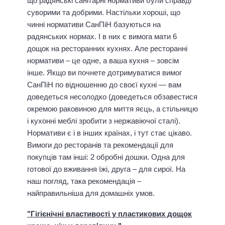
що радянські санітарні нормативи були справді
суворими та добрими. Настільки хороші, що
чинні нормативи СанПіН базуються на
радянських нормах. І в них є вимога мати 6
дощок на ресторанних кухнях. Але ресторанні
нормативи – це одне, а ваша кухня – зовсім
інше. Якщо ви почнете дотримуватися вимог
СанПіН по відношенню до своєї кухні — вам
доведеться несолодко (доведеться обзавестися
окремою раковиною для миття яєць, а стільницю
і кухонні меблі зробити з нержавіючої сталі).
Нормативи є і в інших країнах, і тут стає цікаво.
Вимоги до ресторанів та рекомендації для
покупців там інші: 2 обробні дошки. Одна для
готової до вживання їжі, друга – для сирої. На
наш погляд, така рекомендація –
найправильніша для домашніх умов.
"Гігієнічні властивості у пластикових дощок