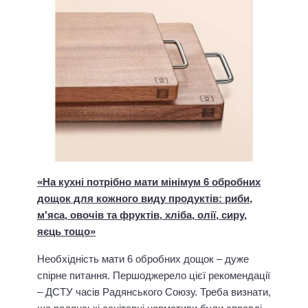
«На кухні потрібно мати мінімум 6 обробних
дощок для кожного виду продуктів: риби,
м'яса, овочів та фруктів, хліба, олії, сиру,
яєць тощо»
Необхідність мати 6 обробних дощок – дуже
спірне питання. Першоджерело цієї рекомендації
– ДСТУ часів Радянського Союзу. Треба визнати,