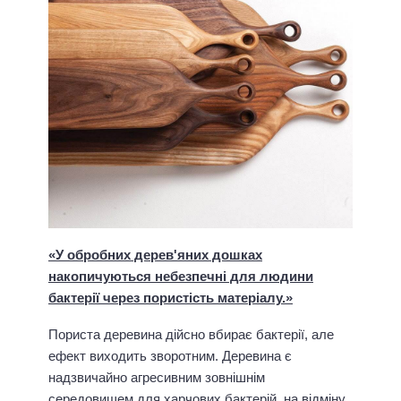
«У обробних дерев'яних дошках
накопичуються небезпечні для людини
бактерії через пористість матеріалу.»
Пориста деревина дійсно вбирає бактерії, але
ефект виходить зворотним. Деревина є
надзвичайно агресивним зовнішнім
середовищем для харчових бактерій, на відміну