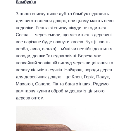
бамбук).»
З цього списку лише дуб та бамбук підходять
для виготовлення дощок, при цьому мають певні
недоліки. Решта зі списку нікуди не годиться.
Сосна — через смоли, що міститься в деревині,
все нарізане буде пахнути хвоєю. Бук (і навіть
верба, липа, вільха) – м'які чи нестійкі до гниття
породи, дошки їх недовговічні. Береза ​​має
неохайний зовнішній вигляд через вицвітання та
велику кількість сучків. Найкращі породи дерев
для дерев'яних дощок – це Клен, Горіх, Падук,
Махагон, Сапеле, Тік та багато інших. Радимо
вам гарну
купити обробну дошку із цільного
дерева оптом
.