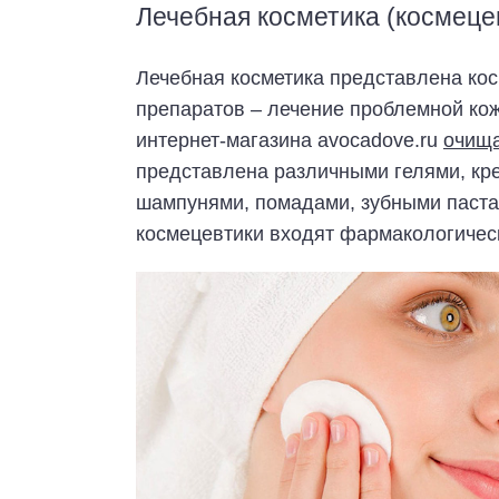
Лечебная косметика (космец
Лечебная косметика представлена кос
препаратов – лечение проблемной кожи
интернет-магазина avocadove.ru
очища
представлена различными гелями, кр
шампунями, помадами, зубными пастами
космецевтики входят фармакологичес