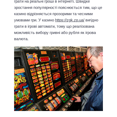
грати на реальні гроші в інтернеті. Швидке
зростання популярності пояснюється тим, що це
казино відрізняється прозорими та чесними
умовами гри. У казино
https://zgk.zp.ua/
вигідно
грати в ігрові автомати, тому що реалізована
можливість вибору гривні або рубля як ігрова
валюта.