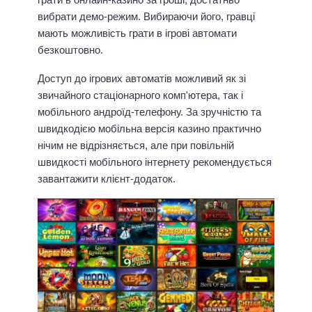
вибрати демо-режим. Вибираючи його, гравці
мають можливість грати в ігрові автомати
безкоштовно.
Доступ до ігрових автоматів можливий як зі
звичайного стаціонарного комп'ютера, так і
мобільного андроїд-телефону. За зручністю та
швидкодією мобільна версія казино практично
нічим не відрізняється, але при повільній
швидкості мобільного інтернету рекомендується
завантажити клієнт-додаток.