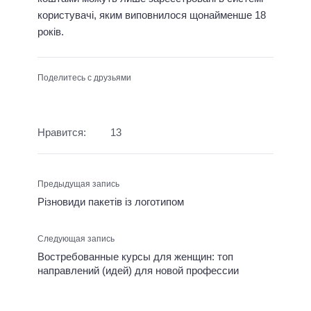
користувачі, яким виповнилося щонайменше 18
років.
Поделитесь с друзьями
Нравится:
13
Предыдущая запись
Різновиди пакетів із логотипом
Следующая запись
Востребованные курсы для женщин: топ
направлений (идей) для новой профессии