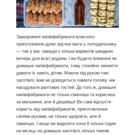
Заморожені напівфабрикати власного
приготування дуже зручно мати у холодильнику
— так у вас завжди є кілька варіантів швидких
вечерь для всієї родини. І ви будете впевнені як
домашні напівфабрикати, тому спокійно зможете
давати їх навіть дітям. Маючи під рукою такі
заготівлі, вам не доведеться ламати голову, ніж
нагодувати раптових гостей. До того ж, домашні
напівфабрикати не тільки смачніші та корисніші
за магазинні, але й дешевші! Ви самі відчуєте
користь від напівфабрикатів, приготовлених
своїми руками, не тільки здоров’ю, але й
гаманцю. І якщо ви виділите хоча б кілька годин
на місяць на домашні заготівлі, кілька тижнів