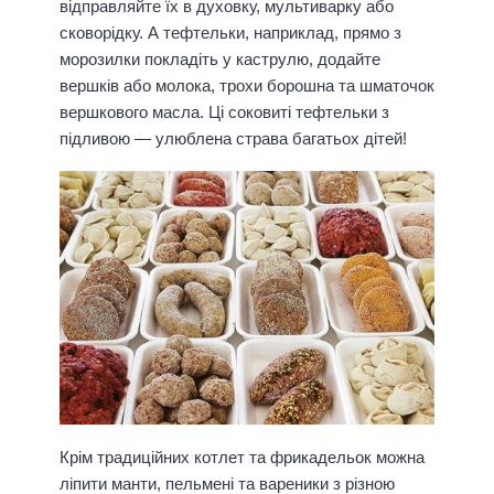
відправляйте їх в духовку, мультиварку або
сковорідку. А тефтельки, наприклад, прямо з
морозилки покладіть у каструлю, додайте
вершків або молока, трохи борошна та шматочок
вершкового масла. Ці соковиті тефтельки з
підливою — улюблена страва багатьох дітей!
Крім традиційних котлет та фрикадельок можна
ліпити манти, пельмені та вареники з різною