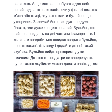
начинкою. А ще можна спробувати для себе
новий вид заготовок: запікаючи у фользі шматок
м’яса або птиці, акуратно злити бульйон, що
утворився. Зазвичай його виходить не дуже
багато, але дуже концентрований. Бульйон, що
вийшов, розділіть на дві частини і заморозьте. І
коли вам знадобиться швидко зварити бульйон,
просто закип’ятіть воду і додайте до неї такий
«кубик». Бульйон вийде прозорим і дуже
смачним. До того ж, і педіатри не заперечують –
суп з такого «кубика» можна давати навіть дітям!