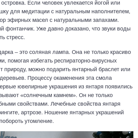
 островка. Если человек увлекается йогой или
ушку для медитации с натуральным наполнителем,
ор эфирных масел с натуральными запахами.
 фонтанчик. Уже давно доказано, что звуки воды
ь стресс.
арка – это соляная лампа. Она не только красиво
ми, помогая избегать респираторно-вирусных
т природу, можно подарить янтарный браслет или
 деревьев. Процессу окаменения эта смола
 Первые ювелирные украшения из янтаря появились
азывают «солнечным камнем». Он не только
ебными свойствами. Лечебные свойства янтаря
рингите, артрозе. Ношение янтарных украшений
 побороть утомление.