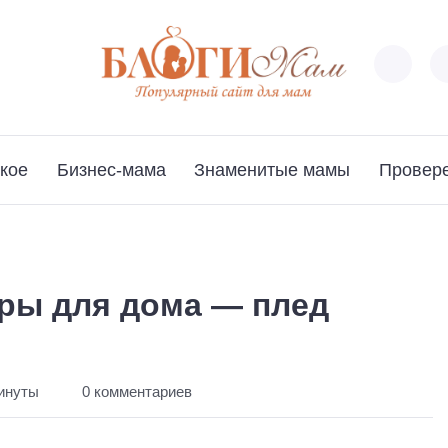
кое
Бизнес-мама
Знаменитые мамы
Провер
ры для дома — плед
минуты
0 комментариев