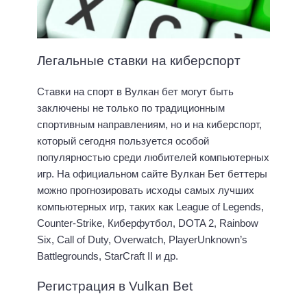
Легальные ставки на киберспорт
Ставки на спорт в Вулкан бет могут быть
заключены не только по традиционным
спортивным направлениям, но и на киберспорт,
который сегодня пользуется особой
популярностью среди любителей компьютерных
игр. На официальном сайте Вулкан Бет беттеры
можно прогнозировать исходы самых лучших
компьютерных игр, таких как League of Legends,
Counter-Strike, Киберфутбол, DOTA 2, Rainbow
Six, Call of Duty, Overwatch, PlayerUnknown’s
Battlegrounds, StarCraft II и др.
Регистрация в Vulkan Bet