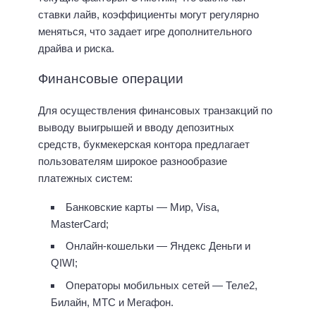
ставки лайв, коэффициенты могут регулярно
меняться, что задает игре дополнительного
драйва и риска.
Финансовые операции
Для осуществления финансовых транзакций по
выводу выигрышей и вводу депозитных
средств, букмекерская контора предлагает
пользователям широкое разнообразие
платежных систем:
Банковские карты — Мир, Visa,
MasterCard;
Онлайн-кошельки — Яндекс Деньги и
QIWI;
Операторы мобильных сетей — Теле2,
Билайн, МТС и Мегафон.