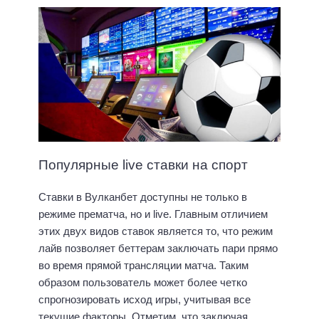
Популярные live ставки на спорт
Ставки в Вулканбет доступны не только в
режиме прематча, но и live. Главным отличием
этих двух видов ставок является то, что режим
лайв позволяет беттерам заключать пари прямо
во время прямой трансляции матча. Таким
образом пользователь может более четко
спрогнозировать исход игры, учитывая все
текущие факторы. Отметим, что заключая