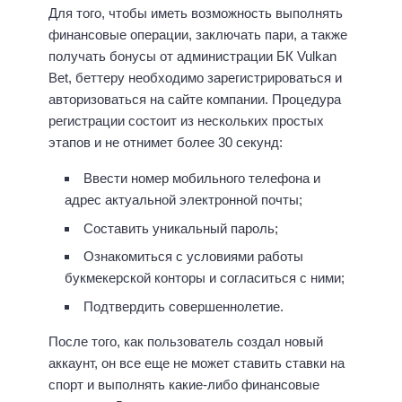
Для того, чтобы иметь возможность выполнять
финансовые операции, заключать пари, а также
получать бонусы от администрации БК Vulkan
Bet, беттеру необходимо зарегистрироваться и
авторизоваться на сайте компании. Процедура
регистрации состоит из нескольких простых
этапов и не отнимет более 30 секунд:
Ввести номер мобильного телефона и
адрес актуальной электронной почты;
Составить уникальный пароль;
Ознакомиться с условиями работы
букмекерской конторы и согласиться с ними;
Подтвердить совершеннолетие.
После того, как пользователь создал новый
аккаунт, он все еще не может ставить ставки на
спорт и выполнять какие-либо финансовые