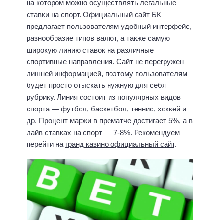
на котором можно осуществлять легальные
ставки на спорт. Официальный сайт БК
предлагает пользователям удобный интерфейс,
разнообразие типов валют, а также самую
широкую линию ставок на различные
спортивные направления. Сайт не перегружен
лишней информацией, поэтому пользователям
будет просто отыскать нужную для себя
рубрику. Линия состоит из популярных видов
спорта — футбол, баскетбол, теннис, хоккей и
др. Процент маржи в прематче достигает 5%, а в
лайв ставках на спорт — 7-8%. Рекомендуем
перейти на
гранд казино официальный сайт
.