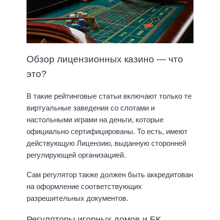
Обзор лицензионных казино — что
это?
В такие рейтинговые статьи включают только те
виртуальные заведения со слотами и
настольными играми на деньги, которые
официально сертифицированы. То есть, имеют
действующую Лицензию, выданную сторонней
регулирующей организацией.
Сам регулятор также должен быть аккредитован
на оформление соответствующих
разрешительных документов.
Регуляторы игорных домов и БК