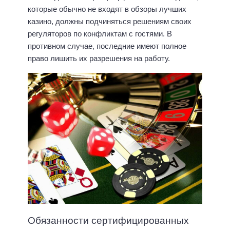
которые обычно не входят в обзоры лучших
казино, должны подчиняться решениям своих
регуляторов по конфликтам с гостями. В
противном случае, последние имеют полное
право лишить их разрешения на работу.
Обязанности сертифицированных