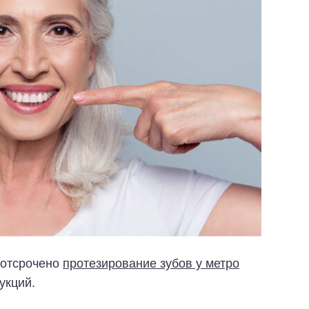
 отсрочено
протезирование зубов у метро
укций.