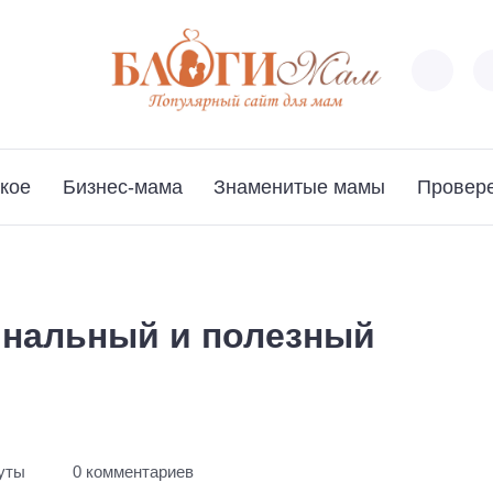
кое
Бизнес-мама
Знаменитые мамы
Провер
инальный и полезный
нуты
0 комментариев