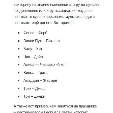
викторину на знание именинника, игру на лучшее
поздравление или игру ассоциации, когда вы
называете одного персонажа мультика, а дети
называют ещё одного. Вот пример:
Финес – Ферб
Винни Пух – Пятачок
Балу – Кит
Чип – Дейл
Алиса — Чеширский кот
Винкс – Трикс
Аладдин – Жасмин
Трек – Джош
Том – Джери
А также вот пример, чем заняться на празднике
–
мастер-классы Leoni
для детей, которых