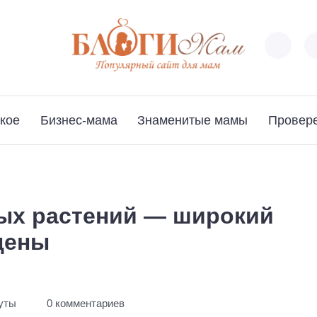
кое
Бизнес-мама
Знаменитые мамы
Провер
ых растений — широкий
цены
нуты
0 комментариев